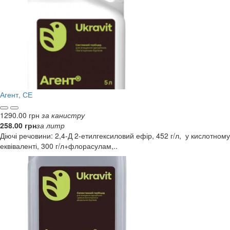
Агент, СЕ
1290.00 грн
за канистру
258.00 грн
за литр
Діючі речовини: 2,4-Д 2-етилгексиловий ефір, 452 г/л, у кислотному
еквіваленті, 300 г/л+флорасулам,..