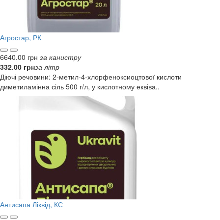
Агростар, РК
6640.00 грн
за канистру
332.00 грн
за літр
Діючі речовини: 2-метил-4-хлорфеноксиоцтової кислоти
диметиламінна сіль 500 г/л, у кислотному еквіва..
Антисапа Ліквід, КС