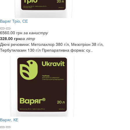
Варяг Тріо, СЕ
6560.00 грн
за канистру
328.00 грн
за літр
Діючі речовини: Метолахлор 380 г/л, Мезотріон 38 г/л,
Тербутилазин 130 г/л Препаративна форма: су..
Варяг, КЕ