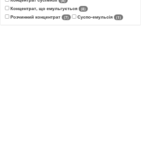
(8)
Концентрат, що емульгується
(8)
Розчинний концентрат
Суспо-емульсія
(7)
(1)