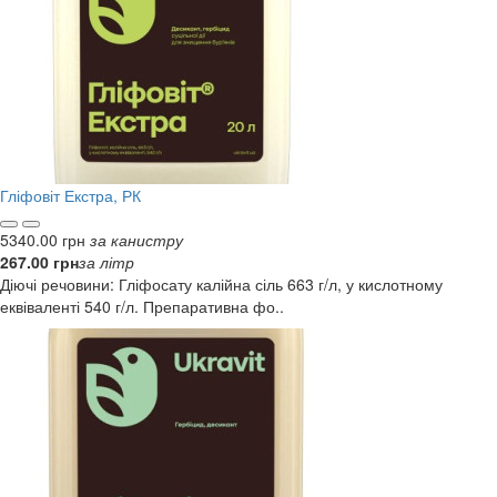
Гліфовіт Екстра, РК
5340.00 грн
за канистру
267.00 грн
за літр
Діючі речовини: Гліфосату калійна сіль 663 г/л, у кислотному
еквіваленті 540 г/л. Препаративна фо..