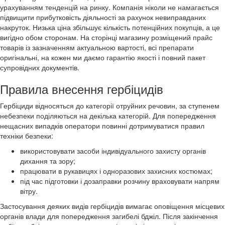
урахуванням тенденцій на ринку. Компанія ніколи не намагається
підвищити прибутковість діяльності за рахунок невиправданих
накруток. Низька ціна збільшує кількість потенційних покупців, а це
вигідно обом сторонам. На сторінці магазину розміщений прайс
товарів із зазначенням актуальною вартості, всі препарати
оригінальні, на кожен ми даємо гарантію якості і повний пакет
супровідних документів.
Правила внесення гербіцидів
Гербіциди відносяться до категорії отруйних речовин, за ступенем
небезпеки поділяються на декілька категорій. Для попередження
нещасних випадків оператори повинні дотримуватися правил
техніки безпеки:
використовувати засоби індивідуального захисту органів
дихання та зору;
працювати в рукавицях і одноразових захисних костюмах;
під час підготовки і дозаправки розчину враховувати напрям
вітру.
Застосування деяких видів гербіцидів вимагає оповіщення місцевих
органів влади для попередження загибелі бджіл. Після закінчення