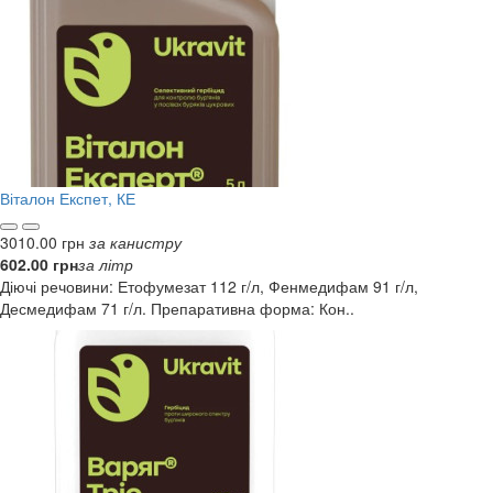
Віталон Експет, КЕ
3010.00 грн
за канистру
602.00 грн
за літр
Діючі речовини: Етофумезат 112 г/л, Фенмедифам 91 г/л,
Десмедифам 71 г/л. Препаративна форма: Кон..