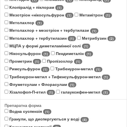
Клопіралід + піклорам
(1)
Мезотріон +нікосульфурон
Метамітрон
(1)
(1)
Метолахлор
(1)
Метолахлор + мезотріон + тербутилази
(1)
Метолахлор + тербутилазин
Метрибузин
(1)
(2)
МЦПА у формі диметиламінної солі
(1)
Нікосульфурон
Пендиметалін
(1)
(1)
Прометрин
Пропізохлор
(1)
(1)
Римсульфурон
Трибенурон-метил
(1)
(1)
Трибенурон-метил + Тифенсульфурон-метил
(1)
Флуметсулам + Флорасулам
(1)
Хізалофоп-П-етил
галауксифен-метил
(1)
(1)
Препаратна форма
Водна суспензія
(1)
Гранули, що диспергуються у воді
(4)
Концентрат суспензії