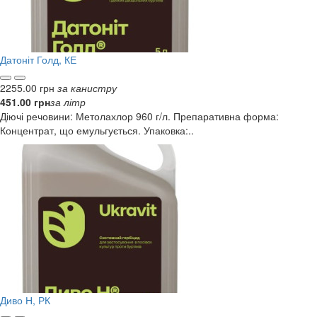
Датоніт Голд, КЕ
2255.00 грн
за канистру
451.00 грн
за літр
Діючі речовини: Метолахлор 960 г/л. Препаративна форма:
Концентрат, що емульгується. Упаковка:..
Диво Н, РК