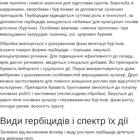
нові причіпні і навісні агрегати для підготовки грунтів, боротьба зі
шкідниками, хворобами і бур'янами за допомогою сучасних
препаратів. Гербіцидам відводиться суттєва роль в технології, за
допомогою гербіцидів знищуються небажані для культурних посівів
рослини (бур'яни). Особливо важлива «хімічна прополка» при
вирощуванні кукурудзи, пшениці, сої, цукрових буряків.
Обробка виконується з урахуванням фази вегетації бур'янів,
існуючі товарні форми гербіцидів – порошки, емульсії,
концентровані розчини. Для підвищення ефективності до складу,
крім діючої речовини, вводяться спеціальні добавки. Всі препарати
бувають виборчого і суцільного дії. Перші використовуються дуже
вибірково з урахуванням особливостей вирощуваних культур. Другі
можна застосовувати для повного знищення рослин при відсутності
культурних. Препарати бувають ґрунтовими (вносяться до початку
посівних робіт) і листовими (післясходова обробка). Беруться до
уваги типи посівних культур і переважаючих бур'янів, фази росту,
погодні умови, вологість грунту.
Види гербіцидів і спектр їх дії
Залежно від механізмів впливу і виду рослини гербіциди діляться
на декілька груп.