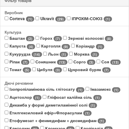
Фільтр товарів
Виробник
Corteva
Ukravit
ІПРОХІМ-СОЮЗ
(1)
(29)
(1)
Культура
Баштан
Горох
Зернові колосові
(2)
(7)
(8)
Капуста
Картопля
Коріандр
(4)
(9)
(1)
Кукурудза
Льон
Морква
(14)
(1)
(1)
Ріпак
Соняшник
Сорго
Соя
(7)
(13)
(3)
(13)
Томат
Цибуля
Цукровий буряк
(5)
(3)
(7)
Діючі речовини
Ізопропіламінова сіль глітосату
Імазамокс
(1)
(1)
Ацетохлор
Гліфосат калійна сіль
(1)
(1)
Дикамба у формі диметиламінної солі
(1)
Етилгексиловий ефір+Флорасулам
(1)
Етофумезат + фенмедифам + десмедифам
(1)
Клетодим
Кломазон
Клопіралід
(1)
(1)
(1)