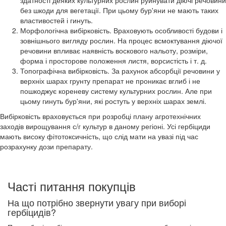
здатності деяких культурних рослин руйнувати діючі речовини
без шкоди для вегетації. При цьому бур'яни не мають таких
властивостей і гинуть.
Морфологічна вибірковість. Враховують особливості будови і
зовнішнього вигляду рослин. На процес всмоктування діючої
речовини впливає наявність воскового нальоту, розміри,
форма і просторове положення листя, ворсистість і т. д.
Топографічна вибірковість. За рахунок абсорбції речовини у
верхніх шарах грунту препарат не проникає вглиб і не
пошкоджує кореневу систему культурних рослин. Але при
цьому гинуть бур'яни, які ростуть у верхніх шарах землі.
Вибірковість враховується при розробці плану агротехнічних
заходів вирощування с/г культур в даному регіоні. Усі гербіциди
мають високу фітотоксичність, що слід мати на увазі під час
розрахунку дози препарату.
Часті питання покупців
На що потрібно звернути увагу при виборі
гербіцидів?