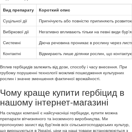
Вид препарату
Короткий опис
Суцільної дії
Пригнічують або повністю припиняють розвиток 
Вибіркової дії
Негативно впливають тільки на певні види бур'
Системні
Діюча речовина проникає в рослину через листя
Контактні
Відмирають лише ділянки рослин, що контактую
Вплив гербіцидів залежить від дози, способу і часу внесення. При
грубому порушенні технології можливі пошкодження культурних
рослин і значне зменшення фактичної врожайності.
Чому краще купити гербіцид в
нашому інтернет-магазині
На складах компанії є найсучасніші гербіциди, купити можна
препарати вітчизняного та іноземного виробництва. Ми
пропонуємо захист від бур'янів всіх сільськогосподарських культур,
що вирощуються в Україні, ціни на наші товари встановлюються з