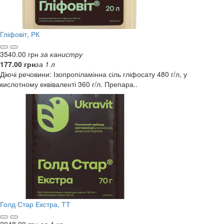
Гліфовіт, РК
3540.00 грн
за канистру
177.00 грн
за 1 л
Діючі речовини: Ізопропіламінна сіль гліфосату 480 г/л, у
кислотному еквіваленті 360 г/л. Препара..
Голд Стар Екстра, ТТ