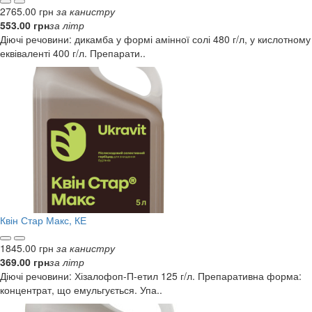
2765.00 грн
за канистру
553.00 грн
за літр
Діючі речовини: дикамба у формі амінної солі 480 г/л, у кислотному
еквіваленті 400 г/л. Препарати..
Квін Стар Макс, КЕ
1845.00 грн
за канистру
369.00 грн
за літр
Діючі речовини: Хізалофоп-П-етил 125 г/л. Препаративна форма:
концентрат, що емульгується. Упа..