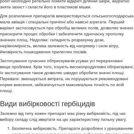
робіт необхідно ретельно помити відкриті ділянки шкіри, акуратно
зняти захист і скласти його в пластикові мішки.
Для розпилення препаратів використовується сільськогосподарська
мала авіація і спеціальні причіпні або навісні агрегати. Перший
варіант застосовується при обробці великих полів, дозволяє значно
прискорити процес обробки і забезпечити одночасну прополку
значних площ. Недоліки: складність розрахунку дози,
нерівномірність, велика залежність від напрямку і сили вітру,
ймовірність пошкодження прилеглих посівів.
Застосування сучасних обприскувачів усуває усі перераховані
вище проблеми. Крім того, існують високопродуктивні обприскувачі,
їх застосування також дозволяє швидко обробити значні площі.
Переваги: зменшується витрата, не порушуються рекомендовані
норми внесення, забезпечується максимальна точність по всій
площі.
Види вибірковості гербіцидів
Залежно від типу кожен препарат має різну вибірковість, під час
вибору складу слід звертати на цю характеристику пильну увагу.
Біохімічна вибірковість. Препарати розроблені з урахуванням