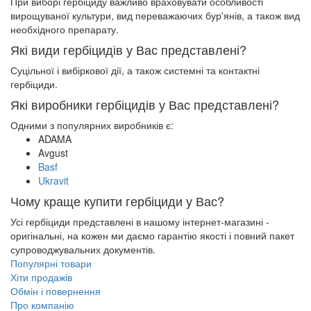
При виборі гербіциду важливо враховувати особливості
вирощуваної культури, вид переважаючих бур'янів, а також вид
необхідного препарату.
Які види гербіцидів у Вас представлені?
Суцільної і вибіркової дії, а також системні та контактні
гербіциди.
Які виробники гербіцидів у Вас представлені?
Одними з популярних виробників є:
ADAMA
Avgust
Basf
Ukravit
Чому краще купити гербіциди у Вас?
Усі гербіциди представлені в нашому інтернет-магазині -
оригінальні, на кожен ми даємо гарантію якості і повний пакет
супроводжувальних документів.
Популярні товари
Хіти продажів
Обмін і повернення
Про компанію