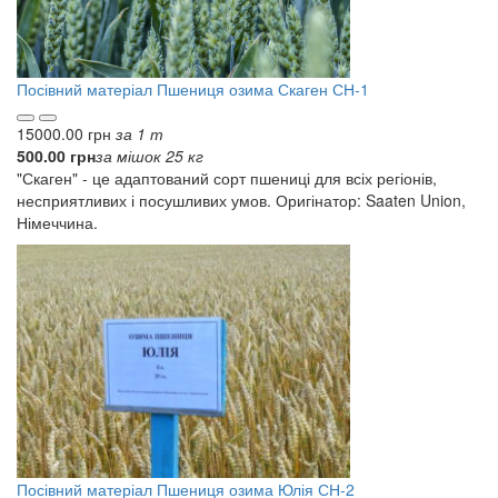
Посівний матеріал
Пшениця озима Скаген СН-1
15000.00 грн
за 1 т
500.00 грн
за мішок 25 кг
"Скаген" - це адаптований сорт пшениці для всіх регіонів,
несприятливих і посушливих умов. Оригінатор: Saaten Union,
Німеччина.
Посівний матеріал
Пшениця озима Юлія СН-2