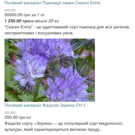
Посівний матеріал
Пшениця озима Скаген Еліта
50000.00 грн
за 1 т
1 250.00 грн
за мішок 25 кг
"Скаген Еліта" - це адаптований сорт пшениці для всіх регіонів,
несприятливих і посушливих умов.
Посівний матеріал
Фацелія Зоряна СН-1
200.00 грн
кг
Фацелія сорту «Зоряна» – це популярний сорт медоносної
культури, який характеризується високою проду..