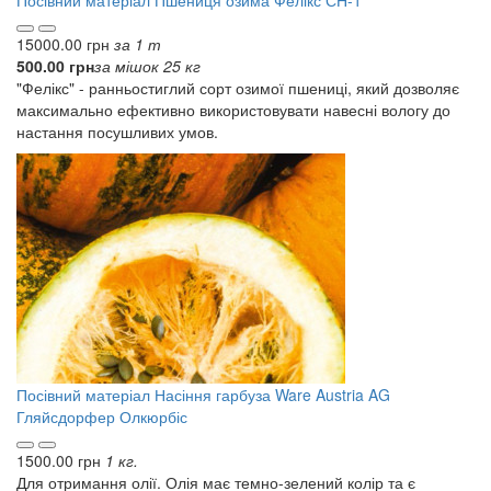
Посівний матеріал
Пшениця озима Фелікс СН-1
15000.00 грн
за 1 т
500.00 грн
за мішок 25 кг
"Фелікс" - ранньостиглий сорт озимої пшениці, який дозволяє
максимально ефективно використовувати навесні вологу до
настання посушливих умов.
Посівний матеріал
Насіння гарбуза Ware Austria AG
Гляйсдорфер Олкюрбіс
1500.00 грн
1 кг.
Для отримання олії. Олія має темно-зелений колір та є