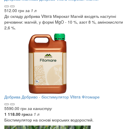
512.00 грн
за 1 л
До складу добрива Vitera Мікрокат Магній входять наступні
речовини: магній, у формі MgO - 10 %, азот 8 %, амінокислоти
2,6 %.
Добрива
Добриво - біостимулятор Vitera Фітомаре
5590.00 грн
за канистру
1 118.00 грн
за 1 л
Біостимулятор на основі морських водоростей.