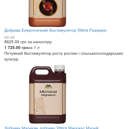
Добрива
Енергетичний біостимулятор Vitera Разормін
8625.00 грн
за канистру
1 725.00 грн
за 1 л
Потужний біостимулятор росту рослин і сільськогосподарських
культур.
Добрива
Магнієве добриво Vitera Мікрокат Магній