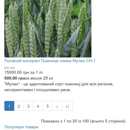
Посівний матеріал
Пшениця озима Мулан СН-1
15000.00 грн
за 1 т
500.00 грн
за мішок 25 кг
"Мулан" - це адаптований сорт пшениці для всіх регіонів,
несприятливих і посушливих умов.
1
2
3
4
5
>
>|
Показано з 1 по 20 із 100 (всього 5 сторінок)
Популярні товари