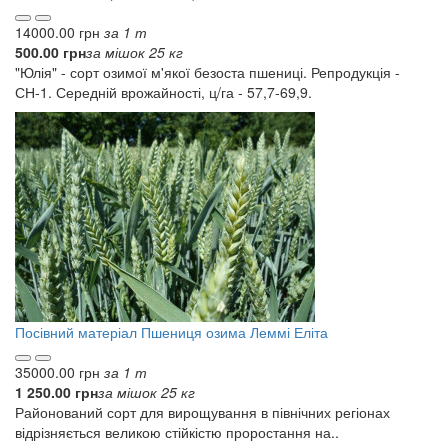
14000.00 грн
за 1 т
500.00 грн
за мішок 25 кг
"Юлія" - сорт озимої м'якої безоста пшениці. Репродукція -
СН-1. Середній врожайності, ц/га - 57,7-69,9.
Посівний матеріал
Пшениця озима Леммі Еліта
35000.00 грн
за 1 т
1 250.00 грн
за мішок 25 кг
Районований сорт для вирощування в північних регіонах
відрізняється великою стійкістю проростання на..