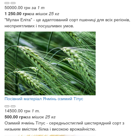
50000.00 грн
за 1 т
1 250.00 грн
за мішок 25 кг
"Мулан Еліта" - це адаптований сорт пшениці для всіх регіонів,
несприятливих і посушливих умов.
Посівний матеріал
Ячмінь озимий Тітус
14500.00 грн
1 т.
500.00 грн
за мішок 25 кг
Озимий ячмінь Тітус - середньостиглий шестирядний сорт з
низьким вмістом білка і високою врожайністю.