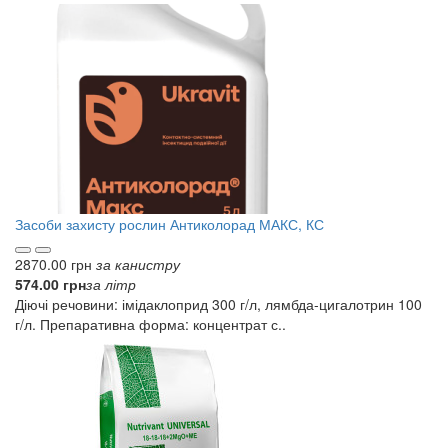
Засоби захисту рослин
Антиколорад МАКС, КС
2870.00 грн
за канистру
574.00 грн
за літр
Діючі речовини: імідаклоприд 300 г/л, лямбда-цигалотрин 100
г/л. Препаративна форма: концентрат с..