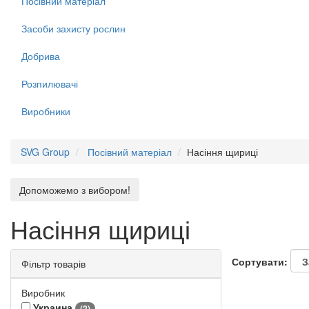
Посівний матеріал
Засоби захисту рослин
Добрива
Розпилювачі
Виробники
SVG Group
Посівний матеріал
Насіння щириці
Допоможемо з вибором!
Насіння щириці
Сортувати:
Фільтр товарів
Виробник
Украина
(2)