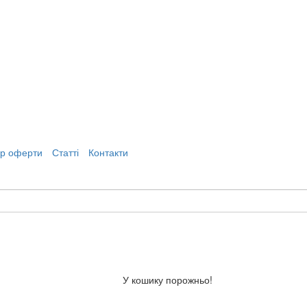
ір оферти
Статті
Контакти
У кошику порожньо!