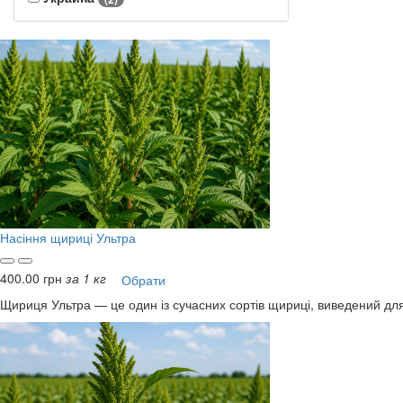
Насіння щириці Ультра
400.00 грн
за 1 кг
Обрати
Щириця Ультра — це один із сучасних сортів щириці, виведений для