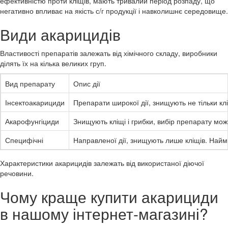
ефективністю проти кліщів, мають тривалий період розпаду, що
негативно впливає на якість с/г продукції і навколишнє середовище.
Види акарицидів
Властивості препаратів залежать від хімічного складу, виробники
ділять їх на кілька великих груп.
Вид препарату
Опис дії
Інсектоакарициди
Препарати широкої дії, знищують не тільки клі
Акарофунгіциди
Знищують кліщі і грибки, вибір препарату мо
Специфічні
Направленої дії, знищують лише кліщів. Найм
Характеристики акарицидів залежать від використаної діючої
речовини.
Чому краще купити акарициди
в нашому інтернет-магазині?