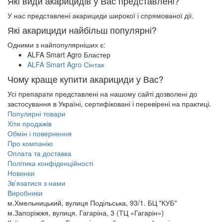
Які види акарицидів у Вас представлені?
У нас представлені акарициди широкої і спрямованої дії.
Які акарициди найбільш популярні?
Одними з найпопулярніших є:
ALFA Smart Agro Бластер
ALFA Smart Agro Сінтак
Чому краще купити акарициди у Вас?
Усі препарати представлені на нашому сайті дозволені до
застосування в Україні, сертифіковані і перевірені на практиці.
Популярні товари
Хіти продажів
Обмін і повернення
Про компанію
Оплата та доставка
Політика конфіденційності
Новинки
Зв’язатися з нами
Виробники
м.Хмельницький, вулиця Подільська, 93/1. БЦ "КУБ"
м.Запоріжжя, вулиця. Гагаріна, 3 (ТЦ «Гагарін»)