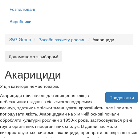
Розпилювачі
Виробники
SVG Group
Засоби захисту рослин
Акарициди
Допоможемо з вибором!
Акарициди
У цій категорії немає товарів.
Акарициди призначені для знищення кліщів –
Продовжити
небезпечних шкідників сільськогосподарських
культур, здатних не тільки зменшувати врожайність, але і помітно
погіршувати якість. Акарицидами на хімічній основі почали
обробляти культурні рослини з 1950-х років, застосовуються різні
групи органічних і неорганічних сполук. В даний час мало
використовуються системні акарициди, препарати не відрізняються