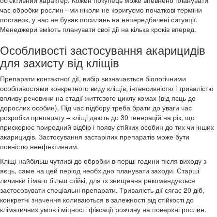
об'єктивний характер. Кожен покупець може впевнено планувати
час обробки рослин –ми ніколи не коригуємо початкові терміни
поставок, у нас не буває посилань на непередбачені ситуації.
Менеджери вміють планувати свої дії на кілька кроків вперед.
Особливості застосування акарицидів
для захисту від кліщів
Препарати контактної дії, вибір визначається біологічними
особливостями конкретного виду кліщів, інтенсивністю і тривалістю
впливу речовини на стадії життєвого циклу комах (від яєць до
дорослих особин). Під час підбору треба брати до уваги час
розробки препарату – кліщі дають до 30 генерацій на рік, що
прискорює природний відбір і появу стійких особин до тих чи інших
акарицидів. Застосування застарілих препаратів може бути
повністю неефективним.
Кліщі найбільш чутливі до обробки в перші години після виходу з
яєць, саме на цей період необхідно планувати заходи. Старші
личинки і імаго більш стійкі, для їх знищення рекомендується
застосовувати спеціальні препарати. Тривалість дії сягає 20 діб,
конкретні значення коливаються в залежності від стійкості до
кліматичних умов і міцності фіксації розчину на поверхні рослин.