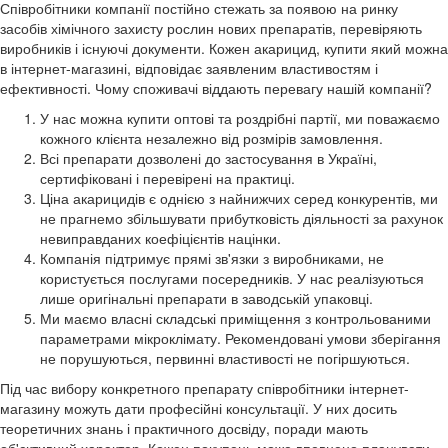
Співробітники компанії постійно стежать за появою на ринку
засобів хімічного захисту рослин нових препаратів, перевіряють
виробників і існуючі документи. Кожен акарицид, купити який можна
в інтернет-магазині, відповідає заявленим властивостям і
ефективності. Чому споживачі віддають перевагу нашій компанії?
У нас можна купити оптові та роздрібні партії, ми поважаємо
кожного клієнта незалежно від розмірів замовлення.
Всі препарати дозволені до застосування в Україні,
сертифіковані і перевірені на практиці.
Ціна акарицидів є однією з найнижчих серед конкурентів, ми
не прагнемо збільшувати прибутковість діяльності за рахунок
невиправданих коефіцієнтів націнки.
Компанія підтримує прямі зв'язки з виробниками, не
користується послугами посередників. У нас реалізуються
лише оригінальні препарати в заводській упаковці.
Ми маємо власні складські приміщення з контрольованими
параметрами мікроклімату. Рекомендовані умови зберігання
не порушуються, первинні властивості не погіршуються.
Під час вибору конкретного препарату співробітники інтернет-
магазину можуть дати професійні консультації. У них досить
теоретичних знань і практичного досвіду, поради мають