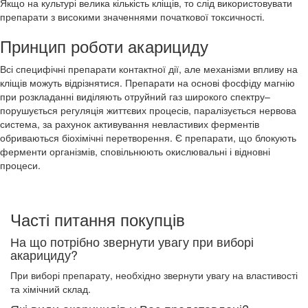
Якщо на культурі велика кількість кліщів, то слід використовувати
препарати з високими значеннями початкової токсичності.
Принцип роботи акарициду
Всі специфічні препарати контактної дії, але механізми впливу на
кліщів можуть відрізнятися. Препарати на основі фосфіду магнію
при розкладанні виділяють отруйний газ широкого спектру–
порушується регуляція життєвих процесів, паралізується нервова
система, за рахунок активування невластивих ферментів
обриваються біохімічні перетворення. Є препарати, що блокують
ферменти організмів, сповільнюють окислювальні і відновні
процеси.
Часті питання покупців
На що потрібно звернути увагу при виборі
акарициду?
При виборі препарату, необхідно звернути увагу на властивості
та хімічний склад.