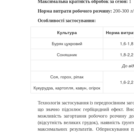
Максимальна кратність обробок за сезон:
1
Норма витрати робочого розчину:
200
-300 л/
Особливості застосування:
Культура
Норма витрат
Буряк цукровий
1,6-1,8
Соняшник
1,8-2,2
До ві
Соя, горох, ріпак
1,6-2,2
Кукурудза, картопля, кавун, огірок
Технологія застосування із передпосівним за
що значно підсилює гербіцидний ефект. Вно
можливість загортання робочого розчину до
(відсутність великих грудок), наявність ґрун
максимальних результатів. Обприскування п