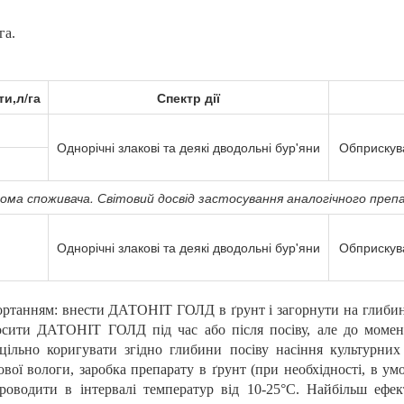
га
.
и,л/га
Спектр дії
Однорічні злакові та деякі дводольні бур'яни
Обприскува
дома споживача. Світовий досвід застосування аналогічного преп
Однорічні злакові та деякі дводольні бур'яни
Обприскува
гортанням: внести ДАТОНІТ ГОЛД в ґрунт і загорнути на глибин
сити ДАТОНІТ ГОЛД під час або після посіву, але до моменту
цільно коригувати згідно глибини посіву насіння культурних 
тової вологи, заробка препарату в ґрунт (при необхідності, в 
роводити в інтервалі температур від 10-25°С. Найбільш ефе