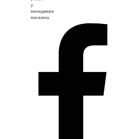
у
менеджера
магазину