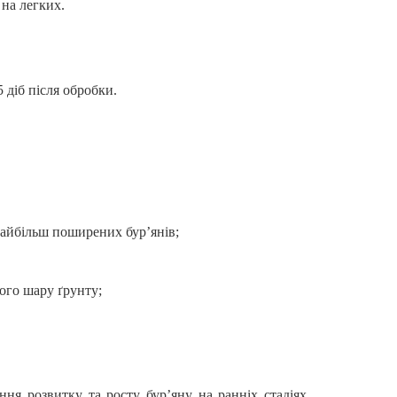
 на легких.
5 діб після обробки.
д найбільш поширених
бур’янів;
ого шару ґрунту;
ння розвитку та росту бур’яну на ранніх стадіях