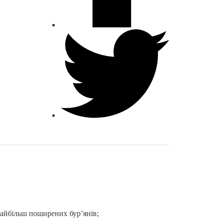
д найбільш поширених
бур’янів;