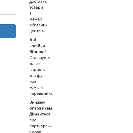
доставка
товарів
в
межах
обласних
центрів
Ані
копійки
більше!
Оплачуєте
тільки
вартість
товару,
без
комісій
перевізника
Знижки
оптовикам
Дізнайтеся
про
партнерські
умови