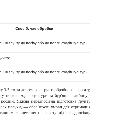
Спосіб, час обробки
ння ґрунту до посіву або до появи сходів культури
арату:
ння ґрунту до посіву або до появи сходів культури
у 3-5 см за допомогою ґрунтообробного агрегату,
 появи сходів культури та бур’янів: глибину і
рослин. Якісна передпосівна підготовка ґрунту
умовах посухи) — обов’язкові умови для отримання
ктивним є внесення препарату під передпосівну