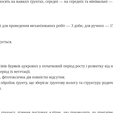
сять на важких ґрунтах, середні — на середніх та мінімальні —
і для проведення механізованих робіт — 3 доби, для ручних —
1
ується.
івів буряків цукрових у початковий період росту і розвитку ві
ріод їх вегетації;
, фітотоксична дія повністю відсутня;
обробок ґрунту, що зберігає ґрунтову вологу та структуру родюч
.
і процесу ділення ростових клітин, що призводить до пригніче