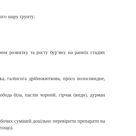
ого шару ґрунту;
ння розвитку та росту бур’яну на ранніх стадіях
а, галінсога дрібноквіткова,
просо волосовидне,
лобода біла, паслін чорний,
гірчак (види), дурман
обочих сумішей
доцільно перевірити
препарати на
тощо).