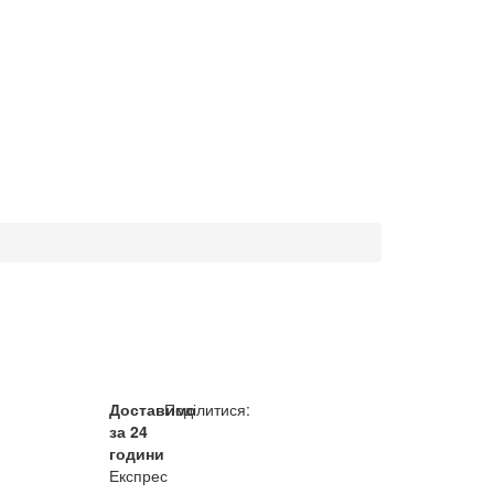
Доставимо
Поділитися:
за 24
години
Експрес