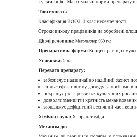
культивацію. Максимальні норми препарату вно
Токсичність:
Класифікація ВООЗ: 3 клас небезпечності.
Строки виходу працівників на оброблені площ
Діючі речовини
:
Метолахлор 960 г/л
.
Препаративна форма:
Концентрат, що емульг
Упаковка:
5 л.
Переваги препарату:
забезпечує надзвичайно надійний захист пос
сприяє ефективному догляду за посівами в пе
покращує ріст і розвиток культурних рослин
дозволяє зменшити кратність механізованих 
заощаджує дефіцитний весняний час і кошти
Хімічна група:
Хлорацетаміди
.
Механізм дії:
Механізм дії гербіциду полягає у блокуванн