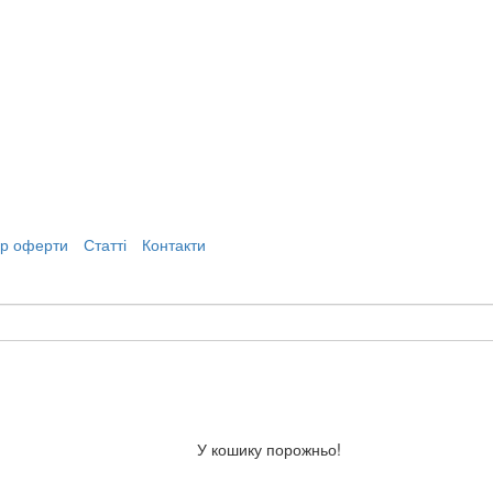
ір оферти
Статті
Контакти
У кошику порожньо!