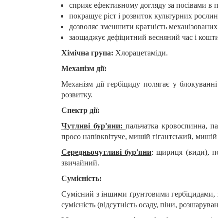
сприяє ефективному догляду за посівами в пе
покращує ріст і розвиток культурних рослин
дозволяє зменшити кратність механізованих 
заощаджує дефіцитний весняний час і кошти
Хімічна група:
Хлорацетаміди
.
Механізм дії:
Механізм дії гербіциду полягає у блокуванн
розвитку
.
Спектр дії:
Чутливі бур'яни:
пальчатка кровоспинна, па
просо напівквітуче, мишій гігантський, мишій
Середньочутливі бур'яни
:
щириця (види), п
звичайний.
Сумісність:
Сумісний з іншими ґрунтовими гербіцидами, я
сумісність (відсутність осаду, піни,
розшаруван