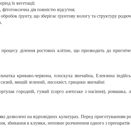
ріод їх вегетації;
, фітотоксична дія повністю відсутня;
обробок ґрунту, що зберігає ґрунтову вологу та структуру родюч
.
і процесу ділення ростових клітин, що призводить до пригніче
льчатка криваво-червона, плоскуха звичайна, Елевзина індійськ
 сизий, мишій зелений, лисохвіст, грицики звичайні
ортулак городній, гумай
(сорго алепське з насіння), ромашка, 
кі дозволені
на відповідних культурах. Перед приготуванням р
ня, збивання в клумки, неповне розчинення одного з препаратів 